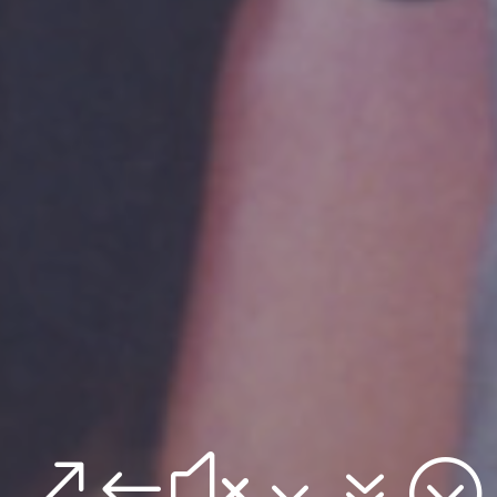
&#x37;