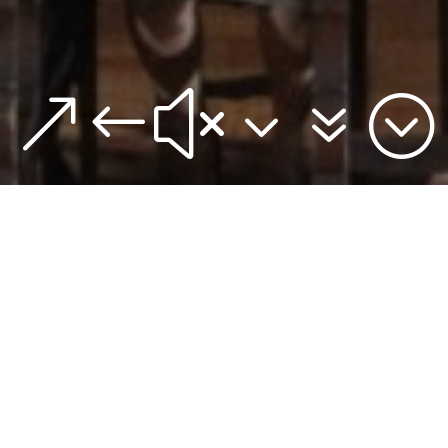
&#x37;
PARTIDO COMUNISTA MARXI
INISTA (PCML-BR) REALIZO