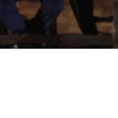
O 
LEN