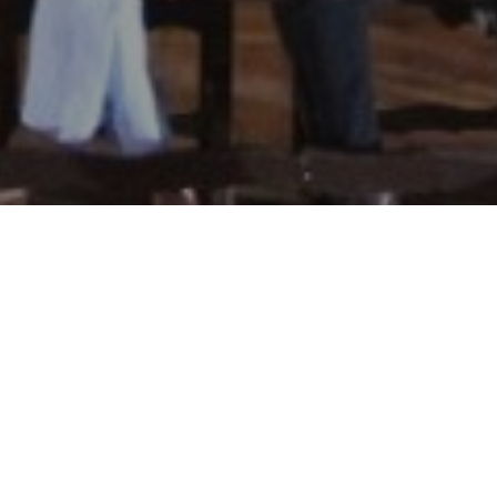
STA
U NO